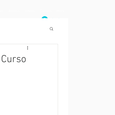
tes
Acesso
Vídeos
Contato
More...
Log In
 Curso